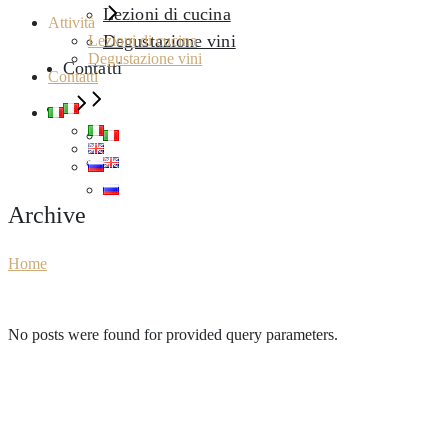
Lezioni di cucina
Attività
Degustazione vini
Lezioni di cucina
Degustazione vini
Contatti
Contatti
Archive
Home
No posts were found for provided query parameters.