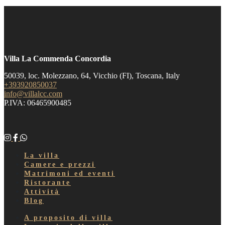
Villa La Commenda Concordia
50039, loc. Molezzano, 64, Vicchio (FI), Toscana, Italy
+393920850037
info@villalcc.com
P.IVA: 06465900485
La villa
Camere e prezzi
Matrimoni ed eventi
Ristorante
Attività
Blog
A proposito di villa